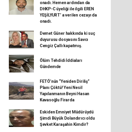
onadı. Hemen ardından da
DHKP-C üyeliği ile ilgili EREN
YEŞİLYURT’ a verilen cezayı da
onadı.
Demet Güner hakkında ki suç
duyurusu dosyasını Savcı
Cengiz Çallı kapatmış.
Ölüm Tehdidi İddiaları
Gündemde
FETÖ’nün “Yeniden Diriliş”
Planı Çöktü! Yeni Nesil
Yapılanmanın Beyni Hasan
Kavasoğlu Firarda
Eskiden Emniyet Müdürüydü
Şimdi Büyük Dolandırıcı oldu
Şevket Karaşahin Kimdir?