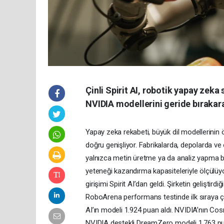
Çinli Spirit AI, robotik yapay zeka
NVIDIA modellerini geride bırakarak
Yapay zeka rekabeti, büyük dil modellerinin
doğru genişliyor. Fabrikalarda, depolarda ve
yalnızca metin üretme ya da analiz yapma be
yeteneği kazandırma kapasiteleriyle ölçülüyor
girişimi Spirit AI’dan geldi. Şirketin geliştird
RoboArena performans testinde ilk sıraya 
AI’ın modeli 1.924 puan aldı. NVIDIA’nın Co
NVIDIA destekli DreamZero modeli 1.763 puan