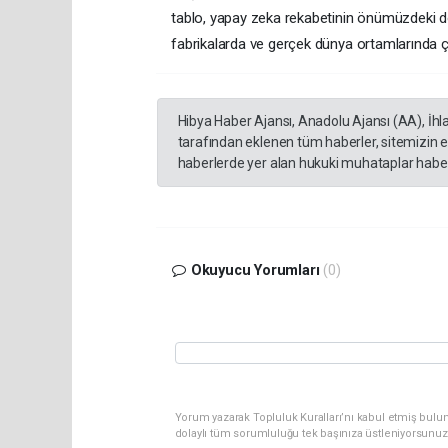
tablo, yapay zeka rekabetinin önümüzdeki dö
fabrikalarda ve gerçek dünya ortamlarında ça
Hibya Haber Ajansı, Anadolu Ajansı (AA), İhl
tarafından eklenen tüm haberler, sitemizin 
haberlerde yer alan hukuki muhataplar haberi
Okuyucu Yorumları
(0)
Yorum yazarak Topluluk Kuralları’nı kabul etmiş bulun
dolaylı tüm sorumluluğu tek başınıza üstleniyorsunuz