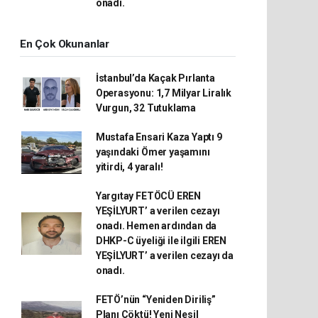
onadı.
En Çok Okunanlar
İstanbul’da Kaçak Pırlanta
Operasyonu: 1,7 Milyar Liralık
Vurgun, 32 Tutuklama
Mustafa Ensari Kaza Yaptı 9
yaşındaki Ömer yaşamını
yitirdi, 4 yaralı!
Yargıtay FETÖCÜ EREN
YEŞİLYURT’ a verilen cezayı
onadı. Hemen ardından da
DHKP-C üyeliği ile ilgili EREN
YEŞİLYURT’ a verilen cezayı da
onadı.
FETÖ’nün “Yeniden Diriliş”
Planı Çöktü! Yeni Nesil