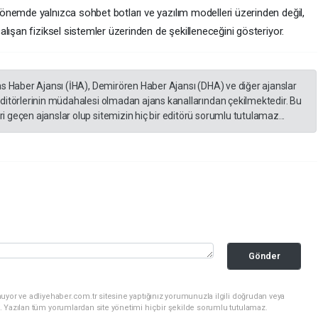
nemde yalnızca sohbet botları ve yazılım modelleri üzerinden değil,
lışan fiziksel sistemler üzerinden de şekilleneceğini gösteriyor.
as Haber Ajansı (İHA), Demirören Haber Ajansı (DHA) ve diğer ajanslar
editörlerinin müdahalesi olmadan ajans kanallarından çekilmektedir. Bu
 geçen ajanslar olup sitemizin hiç bir editörü sorumlu tutulamaz...
Gönder
uyor ve adliyehaber.com.tr sitesine yaptığınız yorumunuzla ilgili doğrudan veya
. Yazılan tüm yorumlardan site yönetimi hiçbir şekilde sorumlu tutulamaz.