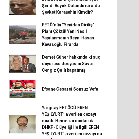
Şimdi Büyük Dolandırıcı oldu
Şevket Karaşahin Kimdir?
FETÖ’nün “Yeniden Diriliş”
Planı Çöktü! Yeni Nesil
Yapılanmanın Beyni Hasan
Kavasoğlu Firarda
Demet Güner hakkında ki suç
duyurusu dosyasını Savcı
Cengiz Çallı kapatmış.
Efsane Cesaret Sonsuz Vefa
Yargıtay FETÖCÜ EREN
YEŞİLYURT’ a verilen cezayı
onadı. Hemen ardından da
DHKP-C üyeliği ile ilgili EREN
YEŞİLYURT’ a verilen cezayı da