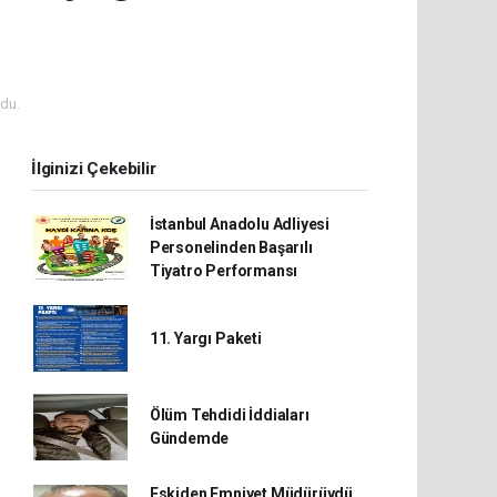
du.
İlginizi Çekebilir
İstanbul Anadolu Adliyesi
Personelinden Başarılı
Tiyatro Performansı
11. Yargı Paketi
Ölüm Tehdidi İddiaları
Gündemde
Eskiden Emniyet Müdürüydü