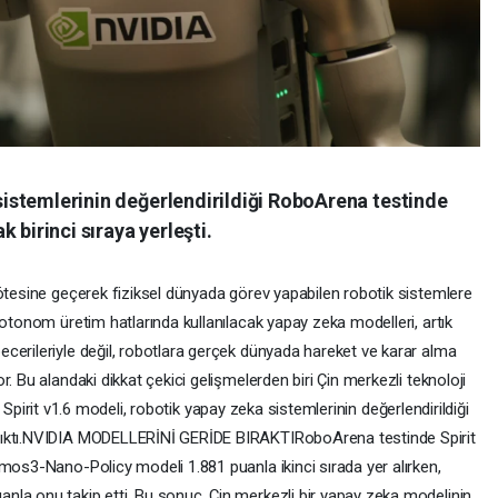
 sistemlerinin değerlendirildiği RoboArena testinde
 birinci sıraya yerleşti.
 ötesine geçerek fiziksel dünyada görev yapabilen robotik sistemlere
 otonom üretim hatlarında kullanılacak yapay zeka modelleri, artık
cerileriyle değil, robotlara gerçek dünyada hareket ve karar alma
. Bu alandaki dikkat çekici gelişmelerden biri Çin merkezli teknoloji
iği Spirit v1.6 modeli, robotik yapay zeka sistemlerinin değerlendirildiği
çıktı.NVIDIA MODELLERİNİ GERİDE BIRAKTIRoboArena testinde Spirit
smos3-Nano-Policy modeli 1.881 puanla ikinci sırada yer alırken,
la onu takip etti. Bu sonuç, Çin merkezli bir yapay zeka modelinin