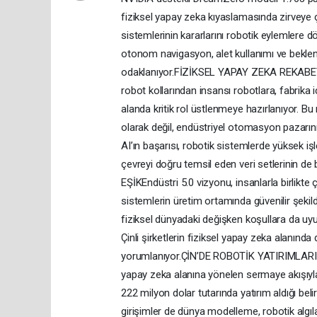
fiziksel yapay zeka kıyaslamasında zirveye 
sistemlerinin kararlarını robotik eylemlere
otonom navigasyon, alet kullanımı ve beklen
odaklanıyor.FİZİKSEL YAPAY ZEKA REKABETİ
robot kollarından insansı robotlara, fabrika 
alanda kritik rol üstlenmeye hazırlanıyor. B
olarak değil, endüstriyel otomasyon pazarının
AI’ın başarısı, robotik sistemlerde yüksek işle
çevreyi doğru temsil eden veri setlerinin de
EŞİKEndüstri 5.0 vizyonu, insanlarla birlikte
sistemlerin üretim ortamında güvenilir şekil
fiziksel dünyadaki değişken koşullara da uy
Çinli şirketlerin fiziksel yapay zeka alanında
yorumlanıyor.ÇİN’DE ROBOTİK YATIRIMLARI ART
yapay zeka alanına yönelen sermaye akışıyla 
222 milyon dolar tutarında yatırım aldığı bel
girişimler de dünya modelleme, robotik algılam