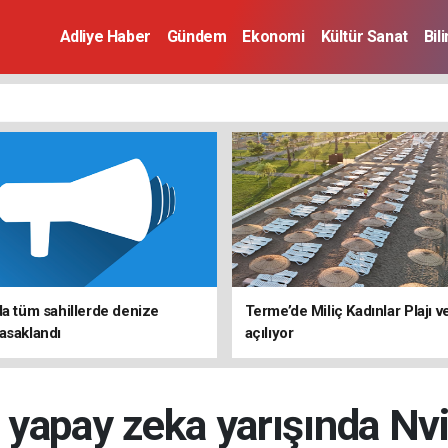
Adliye Haber
Gündem
Ekonomi
Kültür Sanat
Bil
da tüm sahillerde denize
Terme’de Miliç Kadınlar Plajı 
asaklandı
açılıyor
l yapay zeka yarışında Nvi