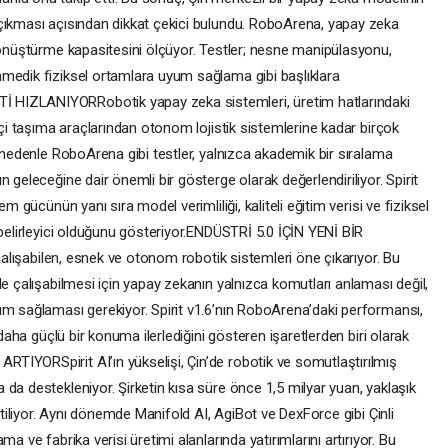
çıkması açısından dikkat çekici bulundu. RoboArena, yapay zeka
 dönüştürme kapasitesini ölçüyor. Testler; nesne manipülasyonu,
medik fiziksel ortamlara uyum sağlama gibi başlıklara
 HIZLANIYORRobotik yapay zeka sistemleri, üretim hatlarındaki
içi taşıma araçlarından otonom lojistik sistemlerine kadar birçok
u nedenle RoboArena gibi testler, yalnızca akademik bir sıralama
 geleceğine dair önemli bir gösterge olarak değerlendiriliyor. Spirit
m gücünün yanı sıra model verimliliği, kaliteli eğitim verisi ve fiziksel
 belirleyici olduğunu gösteriyor.ENDÜSTRİ 5.0 İÇİN YENİ BİR
 çalışabilen, esnek ve otonom robotik sistemleri öne çıkarıyor. Bu
de çalışabilmesi için yapay zekanın yalnızca komutları anlaması değil,
um sağlaması gerekiyor. Spirit v1.6’nın RoboArena’daki performansı,
 daha güçlü bir konuma ilerlediğini gösteren işaretlerden biri olarak
IYORSpirit AI’ın yükselişi, Çin’de robotik ve somutlaştırılmış
da destekleniyor. Şirketin kısa süre önce 1,5 milyar yuan, yaklaşık
irtiliyor. Aynı dönemde Manifold AI, AgiBot ve DexForce gibi Çinli
a ve fabrika verisi üretimi alanlarında yatırımlarını artırıyor. Bu