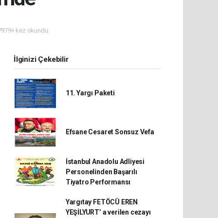
979+ kez okundu.
İlginizi Çekebilir
11. Yargı Paketi
Efsane Cesaret Sonsuz Vefa
İstanbul Anadolu Adliyesi
Personelinden Başarılı
Tiyatro Performansı
Yargıtay FETÖCÜ EREN
YEŞİLYURT’ a verilen cezayı