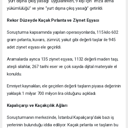
“yurt dışına çıkış yasağı” uygulanırken, 9 kişi için “imza atma
yükümlülüğü” ve yine “yurt dışına çıkış yasağı” getirildi.
Rekor Düzeyde Kaçak Pırlanta ve Ziynet Eşyası
Soruşturma kapsamında yapılan operasyonlarda, 115 kilo 602
gram pırlanta, kuvars, zümrüt, yakut gibi değerli taşlar ile 945
adet ziynet eşyası ele geçirildi.
Aramalarda ayrıca 135 ziynet eşyası, 1132 değerli maden taşı,
ateşli silahlar, 267 tarihi eser ve çok sayıda dijital materyale el
konuldu.
Emniyet kaynakları, ele geçirilen değerli taşların piyasa değerinin
yaklaşık 1 milyar 700 milyon lira olduğunu açıkladı.
Kapalıçarşı ve Kaçakçılık Ağları
Soruşturmanın merkezinde, İstanbul Kapalıçarşı’daki bazı iş
yerlerinin bulunduğu iddia ediliyor. Kaçak pırlanta ve taşların bu