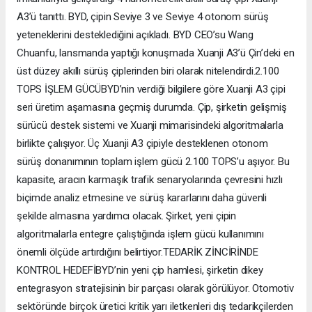
A3’ü tanıttı. BYD, çipin Seviye 3 ve Seviye 4 otonom sürüş
yeteneklerini desteklediğini açıkladı. BYD CEO’su Wang
Chuanfu, lansmanda yaptığı konuşmada Xuanji A3’ü Çin’deki en
üst düzey akıllı sürüş çiplerinden biri olarak nitelendirdi.2.100
TOPS İŞLEM GÜCÜBYD’nin verdiği bilgilere göre Xuanji A3 çipi
seri üretim aşamasına geçmiş durumda. Çip, şirketin gelişmiş
sürücü destek sistemi ve Xuanji mimarisindeki algoritmalarla
birlikte çalışıyor. Üç Xuanji A3 çipiyle desteklenen otonom
sürüş donanımının toplam işlem gücü 2.100 TOPS’u aşıyor. Bu
kapasite, aracın karmaşık trafik senaryolarında çevresini hızlı
biçimde analiz etmesine ve sürüş kararlarını daha güvenli
şekilde almasına yardımcı olacak. Şirket, yeni çipin
algoritmalarla entegre çalıştığında işlem gücü kullanımını
önemli ölçüde artırdığını belirtiyor.TEDARİK ZİNCİRİNDE
KONTROL HEDEFİBYD’nin yeni çip hamlesi, şirketin dikey
entegrasyon stratejisinin bir parçası olarak görülüyor. Otomotiv
sektöründe birçok üretici kritik yarı iletkenleri dış tedarikçilerden