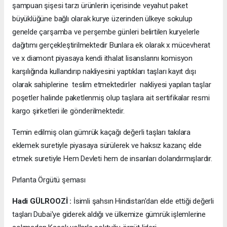
şampuan şişesi tarzı ürünlerin içerisinde veyahut paket
büyüklüğüne bağlı olarak kurye üzerinden ülkeye sokulup
genelde çarşamba ve perşembe günleri belirtilen kuryelerle
dağıtımı gerçekleştirilmektedir Bunlara ek olarak x mücevherat
ve x diamont piyasaya kendi ithalat lisanslarını komisyon
karşılığında kullandırıp nakliyesini yaptıkları taşları kayıt dışı
olarak sahiplerine teslim etmektedirler nakliyesi yapılan taşlar
poşetler halinde paketlenmiş olup taşlara ait sertifikalar resmi
kargo şirketleri ile gönderilmektedir.
Temin edilmiş olan gümrük kaçağı değerli taşları takılara
eklemek suretiyle piyasaya sürülerek ve haksız kazanç elde
etmek suretiyle Hem Devleti hem de insanları dolandırmışlardır.
Pırlanta Örgütü şeması
Hadi GÜLROOZİ :
İsimli şahsın Hindistan'dan elde ettiği değerli
taşları Dubai'ye giderek aldığı ve ülkemize gümrük işlemlerine