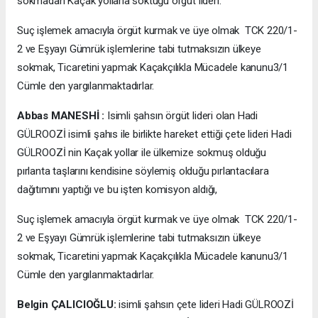
sokmadan Kaçak yollarla soktuğu örgüt lideri.
Suç işlemek amacıyla örgüt kurmak ve üye olmak TCK 220/1-
2 ve Eşyayı Gümrük işlemlerine tabi tutmaksızın ülkeye
sokmak, Ticaretini yapmak Kaçakçılıkla Mücadele kanunu3/1
Cümle den yargılanmaktadırlar.
Abbas MANESHİ :
Isimli şahsın örgüt lideri olan Hadi
GÜLROOZİ isimli şahıs ile birlikte hareket ettiği çete lideri Hadi
GÜLROOZİ nin Kaçak yollar ile ülkemize sokmuş olduğu
pırlanta taşlarını kendisine söylemiş olduğu pırlantacılara
dağıtımını yaptığı ve bu işten komisyon aldığı,
Suç işlemek amacıyla örgüt kurmak ve üye olmak TCK 220/1-
2 ve Eşyayı Gümrük işlemlerine tabi tutmaksızın ülkeye
sokmak, Ticaretini yapmak Kaçakçılıkla Mücadele kanunu3/1
Cümle den yargılanmaktadırlar.
Belgin ÇALICIOĞLU:
isimli şahsın çete lideri Hadi GÜLROOZİ