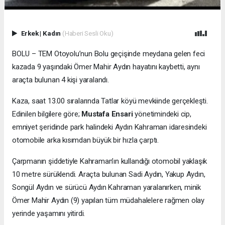
Erkek
|
Kadın
(Haberi Sesli Oku)
BOLU – TEM Otoyolu’nun Bolu geçişinde meydana gelen feci
kazada 9 yaşındaki Ömer Mahir Aydın hayatını kaybetti, aynı
araçta bulunan 4 kişi yaralandı.
Kaza, saat 13.00 sıralarında Tatlar köyü mevkiinde gerçekleşti.
Edinilen bilgilere göre;
Mustafa Ensari
yönetimindeki cip,
emniyet şeridinde park halindeki Aydın Kahraman idaresindeki
otomobile arka kısımdan büyük bir hızla çarptı.
Çarpmanın şiddetiyle Kahraman’ın kullandığı otomobil yaklaşık
10 metre sürüklendi. Araçta bulunan Sadi Aydın, Yakup Aydın,
Songül Aydın ve sürücü Aydın Kahraman yaralanırken, minik
Ömer Mahir Aydın (9) yapılan tüm müdahalelere rağmen olay
yerinde yaşamını yitirdi.