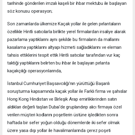
tarihinde gönderilen imzalı kaşeli bir ihbar mektubu ile başlayan
söz konusu operasyon;
Son zamanlarda ülkemize Kaçak yollar ile gelen pırlantaların
özellikle Hintli satıcılarla birlikte yerel firmalardan irsaliye alarak
pazarlama yaptıklarını aynı şekilde bu firmaların da mallarını
kasalama yaptıklarını altyapı hizmeti sağladıklarını ve eleman
tahsis ettiklerini tespit ettik Hintli satıcılar tarafından vur kaç
taktiği yaptıklarını belirten bu ihbar ile başlayan pırlanta
kaçakçılığı operasyonlarında,
İstanbul Cumhuriyet Başsavcılığı’nın yürüttüğü Başarılı
soruşturma kapsamında kaçak yollar ile Farklı firma ve şahıslar
Hong Kong Hindistan ve Birleşik Arap emirliklerinden satın
aldıkları değerli taşları Dubai'de gruplandırıp alıcı firmaya özel
verilen müşteri kodlarını poşetlerin üstüne işledikten sonra
haftada bir sefer yoğun olduğu dönemlerde iki sefer olmak
üzere yasa dışı yollar ile havalimanlarında çerez poşeti