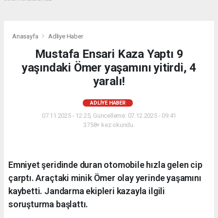
Anasayfa
Adliye Haber
Mustafa Ensari Kaza Yaptı 9
yaşındaki Ömer yaşamını yitirdi, 4
yaralı!
ADLIYE HABER
07.11.2025 - 12:25, Güncelleme: 07.12.2025 - 09:41
3758+ kez okundu.
Emniyet şeridinde duran otomobile hızla gelen cip
çarptı. Araçtaki minik Ömer olay yerinde yaşamını
kaybetti. Jandarma ekipleri kazayla ilgili
soruşturma başlattı.