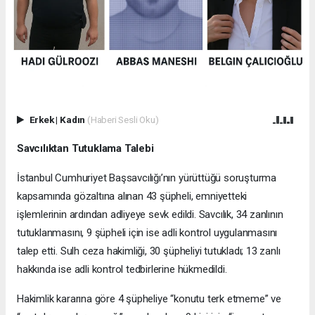
Erkek
|
Kadın
(Haberi Sesli Oku)
Savcılıktan Tutuklama Talebi
İstanbul Cumhuriyet Başsavcılığı’nın yürüttüğü soruşturma
kapsamında gözaltına alınan 43 şüpheli, emniyetteki
işlemlerinin ardından adliyeye sevk edildi. Savcılık, 34 zanlının
tutuklanmasını, 9 şüpheli için ise adli kontrol uygulanmasını
talep etti. Sulh ceza hakimliği, 30 şüpheliyi tutukladı; 13 zanlı
hakkında ise adli kontrol tedbirlerine hükmedildi.
Hakimlik kararına göre 4 şüpheliye “konutu terk etmeme” ve