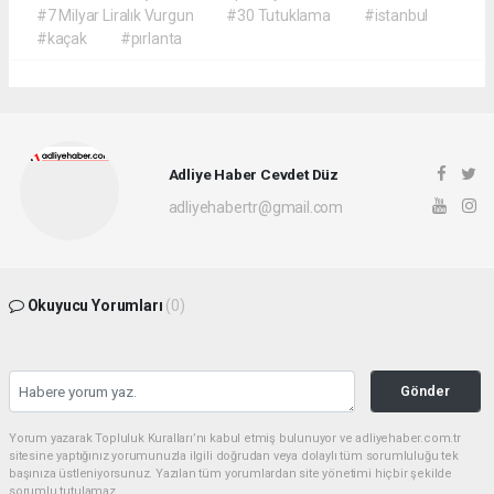
#7 Milyar Liralık Vurgun
#30 Tutuklama
#istanbul
#kaçak
#pırlanta
Adliye Haber Cevdet Düz
adliyehabertr@gmail.com
Okuyucu Yorumları
(0)
Gönder
Yorum yazarak Topluluk Kuralları’nı kabul etmiş bulunuyor ve adliyehaber.com.tr
sitesine yaptığınız yorumunuzla ilgili doğrudan veya dolaylı tüm sorumluluğu tek
başınıza üstleniyorsunuz. Yazılan tüm yorumlardan site yönetimi hiçbir şekilde
sorumlu tutulamaz.