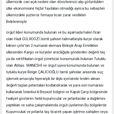
ülkemizde cari açık nedeni olan dövizlerimizi alıp götürdükleri
ülke ekonomisine hiçbir faydaları olmadığı ayrıca bu sebepten
ülkemizdeki yüzlerce firmaya ticari zarar verdikleri
Belirlenmiştir.
örgüt lideri konumunda bulunan ve bu aşamada halen firari
olan Hadi GÜLROOZİ Isimli şahısın talimatlarıyla kurye olarak
bilinen çete'nin 2 numaralı elemanı Birleşik Arap Emirlikleri
ülkesinden Kargo ve kuryeler aracılığıyla gönderilen değerli taş
ya da sertifikaları örgüt yöneticisi konumunda bulunan Tutuklu
olan Abbas MANESHİ ve örgüt üyesi konumunda bulunan ve
tutuklu kurye Belgin ÇALICIOĞLU Isimli şahıslar arasında suç
işlemek amacıyla hiyerarşik bir ilişki içerisinde teslim alınan
değerli taşları pırlantaları kodlandırarak ve para seri numarası
kullanarak İstanbul ili Beyazıt bölgesi ve Kapalı Çarşı bölgesinde
faaliyet gösteren farklı kuyumcular ve pırlantacılar a dağıtımını
yaptıkları ve saha çalışmalarında örgüt üyelerinin Bu bölgelerde
Kuyumculuk ve pırlanta taş ticareti yapan işletme sahipleri veya