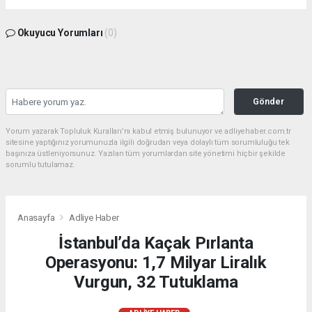
Okuyucu Yorumları
(0)
Gönder
Yorum yazarak Topluluk Kuralları’nı kabul etmiş bulunuyor ve adliyehaber.com.tr
sitesine yaptığınız yorumunuzla ilgili doğrudan veya dolaylı tüm sorumluluğu tek
başınıza üstleniyorsunuz. Yazılan tüm yorumlardan site yönetimi hiçbir şekilde
sorumlu tutulamaz.
Anasayfa
Adliye Haber
İstanbul’da Kaçak Pırlanta
Operasyonu: 1,7 Milyar Liralık
Vurgun, 32 Tutuklama