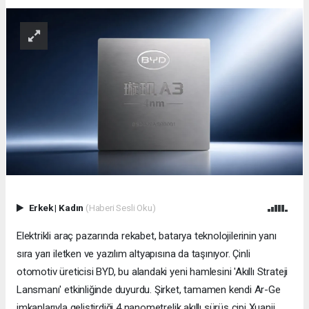
Erkek
|
Kadın
(Haberi Sesli Oku)
Elektrikli araç pazarında rekabet, batarya teknolojilerinin yanı
sıra yarı iletken ve yazılım altyapısına da taşınıyor. Çinli
otomotiv üreticisi BYD, bu alandaki yeni hamlesini 'Akıllı Strateji
Lansmanı' etkinliğinde duyurdu. Şirket, tamamen kendi Ar-Ge
imkanlarıyla geliştirdiği 4 nanometrelik akıllı sürüş çipi Xuanji