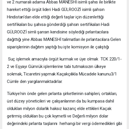
ve 2 numaralı adama Abbas MANESHİ isimli şahıs ile birlikte
hareket ettiği örgüt lideri Hadi GÜLROOZİ isimli şahsın
Hindistan'dan elde ettiği değerli taşlar için düzenlettiği
sertifikaları bu şahısa gönderdiği şahsın sertifikaları Hadi
GÜLROOZİ simli şansın kendisine söylediği pırlantacılara
dağıttığı yine Abbas MANESHİ talimatları ile pırlantacılara Gelen
siparişlerinin dağıtım yaptığı bu işte komisyon ile çalıştığı
Suç işlemek amacıyla örgüt kurmak ve üye olmak TCK 220/1-
2 ve Eşyayı Gümrük işlemlerine tabi tutmaksızın ülkeye
sokmak, Ticaretini yapmak Kaçakçılıkla Mücadele kanunu3/1
Cümle den yargılanmaktadırlar.
Türkiye'nin önde gelen pırlanta şirketlerinin sahipleri, ortakları,
üst düzey yöneticileri ve çalışanlarının da bu kumpasa dahil
oldukları milyon dolarlık haksız kazanç elde ettikleri Kaçak
getirmiş oldukları bu çok kıymetli ve Değerli milyon dolar
değerindeki pırlanta taşlarını herhangi bir vergi ödemedikleri gibi