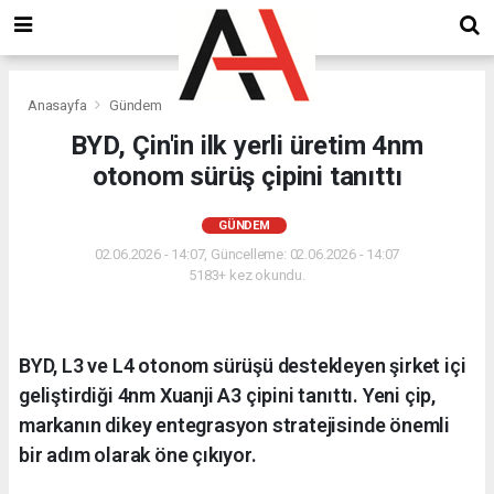
Anasayfa
Gündem
BYD, Çin'in ilk yerli üretim 4nm
otonom sürüş çipini tanıttı
GÜNDEM
02.06.2026 - 14:07, Güncelleme: 02.06.2026 - 14:07
5183+ kez okundu.
BYD, L3 ve L4 otonom sürüşü destekleyen şirket içi
geliştirdiği 4nm Xuanji A3 çipini tanıttı. Yeni çip,
markanın dikey entegrasyon stratejisinde önemli
bir adım olarak öne çıkıyor.