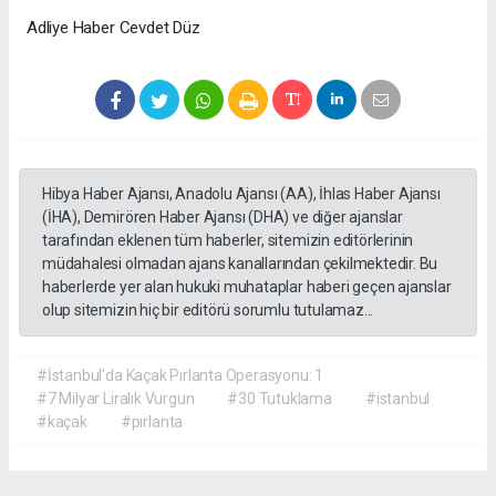
Adliye Haber Cevdet Düz
Hibya Haber Ajansı, Anadolu Ajansı (AA), İhlas Haber Ajansı
(İHA), Demirören Haber Ajansı (DHA) ve diğer ajanslar
tarafından eklenen tüm haberler, sitemizin editörlerinin
müdahalesi olmadan ajans kanallarından çekilmektedir. Bu
haberlerde yer alan hukuki muhataplar haberi geçen ajanslar
olup sitemizin hiç bir editörü sorumlu tutulamaz...
#İstanbul’da Kaçak Pırlanta Operasyonu: 1
#7 Milyar Liralık Vurgun
#30 Tutuklama
#istanbul
#kaçak
#pırlanta