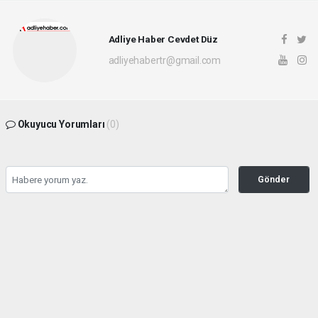
Adliye Haber Cevdet Düz
adliyehabertr@gmail.com
Okuyucu Yorumları
(0)
Gönder
Yorum yazarak Topluluk Kuralları’nı kabul etmiş bulunuyor ve adliyehaber.com.tr
sitesine yaptığınız yorumunuzla ilgili doğrudan veya dolaylı tüm sorumluluğu tek
başınıza üstleniyorsunuz. Yazılan tüm yorumlardan site yönetimi hiçbir şekilde
sorumlu tutulamaz.