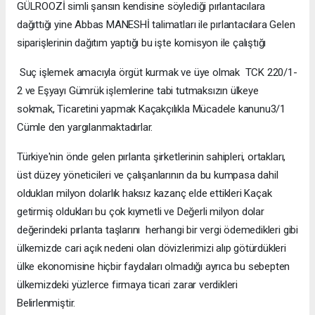
GÜLROOZİ simli şansın kendisine söylediği pırlantacılara
dağıttığı yine Abbas MANESHİ talimatları ile pırlantacılara Gelen
siparişlerinin dağıtım yaptığı bu işte komisyon ile çalıştığı
Suç işlemek amacıyla örgüt kurmak ve üye olmak TCK 220/1-
2 ve Eşyayı Gümrük işlemlerine tabi tutmaksızın ülkeye
sokmak, Ticaretini yapmak Kaçakçılıkla Mücadele kanunu3/1
Cümle den yargılanmaktadırlar.
Türkiye'nin önde gelen pırlanta şirketlerinin sahipleri, ortakları,
üst düzey yöneticileri ve çalışanlarının da bu kumpasa dahil
oldukları milyon dolarlık haksız kazanç elde ettikleri Kaçak
getirmiş oldukları bu çok kıymetli ve Değerli milyon dolar
değerindeki pırlanta taşlarını herhangi bir vergi ödemedikleri gibi
ülkemizde cari açık nedeni olan dövizlerimizi alıp götürdükleri
ülke ekonomisine hiçbir faydaları olmadığı ayrıca bu sebepten
ülkemizdeki yüzlerce firmaya ticari zarar verdikleri
Belirlenmiştir.