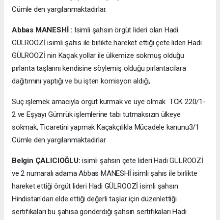
Cümle den yargılanmaktadırlar.
Abbas MANESHİ :
Isimli şahsın örgüt lideri olan Hadi
GÜLROOZİ isimli şahıs ile birlikte hareket ettiği çete lideri Hadi
GÜLROOZİ nin Kaçak yollar ile ülkemize sokmuş olduğu
pırlanta taşlarını kendisine söylemiş olduğu pırlantacılara
dağıtımını yaptığı ve bu işten komisyon aldığı,
Suç işlemek amacıyla örgüt kurmak ve üye olmak TCK 220/1-
2 ve Eşyayı Gümrük işlemlerine tabi tutmaksızın ülkeye
sokmak, Ticaretini yapmak Kaçakçılıkla Mücadele kanunu3/1
Cümle den yargılanmaktadırlar.
Belgin ÇALICIOĞLU:
isimli şahsın çete lideri Hadi GÜLROOZİ
ve 2 numaralı adama Abbas MANESHİ isimli şahıs ile birlikte
hareket ettiği örgüt lideri Hadi GÜLROOZİ isimli şahsın
Hindistan'dan elde ettiği değerli taşlar için düzenlettiği
sertifikaları bu şahısa gönderdiği şahsın sertifikaları Hadi