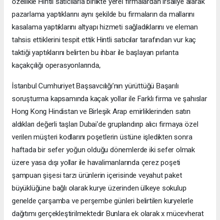
özellikle Hintli satıcılarla birlikte yerel firmalardan irsaliye alarak
pazarlama yaptıklarını aynı şekilde bu firmaların da mallarını
kasalama yaptıklarını altyapı hizmeti sağladıklarını ve eleman
tahsis ettiklerini tespit ettik Hintli satıcılar tarafından vur kaç
taktiği yaptıklarını belirten bu ihbar ile başlayan pırlanta
kaçakçılığı operasyonlarında,
İstanbul Cumhuriyet Başsavcılığı’nın yürüttüğü Başarılı
soruşturma kapsamında kaçak yollar ile Farklı firma ve şahıslar
Hong Kong Hindistan ve Birleşik Arap emirliklerinden satın
aldıkları değerli taşları Dubai'de gruplandırıp alıcı firmaya özel
verilen müşteri kodlarını poşetlerin üstüne işledikten sonra
haftada bir sefer yoğun olduğu dönemlerde iki sefer olmak
üzere yasa dışı yollar ile havalimanlarında çerez poşeti
şampuan şişesi tarzı ürünlerin içerisinde veyahut paket
büyüklüğüne bağlı olarak kurye üzerinden ülkeye sokulup
genelde çarşamba ve perşembe günleri belirtilen kuryelerle
dağıtımı gerçekleştirilmektedir Bunlara ek olarak x mücevherat