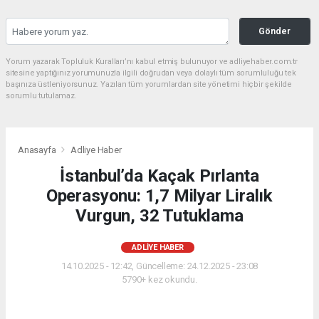
Gönder
Yorum yazarak Topluluk Kuralları’nı kabul etmiş bulunuyor ve adliyehaber.com.tr
sitesine yaptığınız yorumunuzla ilgili doğrudan veya dolaylı tüm sorumluluğu tek
başınıza üstleniyorsunuz. Yazılan tüm yorumlardan site yönetimi hiçbir şekilde
sorumlu tutulamaz.
Anasayfa
Adliye Haber
İstanbul’da Kaçak Pırlanta
Operasyonu: 1,7 Milyar Liralık
Vurgun, 32 Tutuklama
ADLIYE HABER
14.10.2025 - 12:42, Güncelleme: 24.12.2025 - 23:08
5790+ kez okundu.