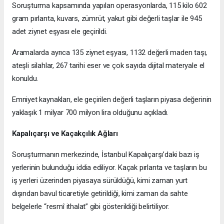
Soruşturma kapsamında yapılan operasyonlarda, 115 kilo 602
gram pırlanta, kuvars, zümrüt, yakut gibi değerli taşlar ile 945
adet ziynet eşyası ele geçirildi.
Aramalarda ayrıca 135 ziynet eşyası, 1132 değerli maden taşı,
ateşli silahlar, 267 tarihi eser ve çok sayıda dijital materyale el
konuldu.
Emniyet kaynakları, ele geçirilen değerli taşların piyasa değerinin
yaklaşık 1 milyar 700 milyon lira olduğunu açıkladı.
Kapalıçarşı ve Kaçakçılık Ağları
Soruşturmanın merkezinde, İstanbul Kapalıçarşı’daki bazı iş
yerlerinin bulunduğu iddia ediliyor. Kaçak pırlanta ve taşların bu
iş yerleri üzerinden piyasaya sürüldüğü, kimi zaman yurt
dışından bavul ticaretiyle getirildiği, kimi zaman da sahte
belgelerle “resmî ithalat” gibi gösterildiği belirtiliyor.