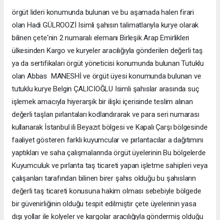
örgüt lideri konumunda bulunan ve bu aşamada halen firari
olan Hadi GÜLROOZİ Isimli şahısın talimatlarıyla kurye olarak
bilinen çete'nin 2 numaralı elemanı Birleşik Arap Emirlikleri
ülkesinden Kargo ve kuryeler aracılığıyla gönderilen değerli taş
ya da sertifikaları örgüt yöneticisi konumunda bulunan Tutuklu
olan Abbas MANESHİ ve örgüt üyesi konumunda bulunan ve
tutuklu kurye Belgin ÇALICIOĞLU Isimli şahıslar arasında suç
işlemek amacıyla hiyerarşik bir ilişki içerisinde teslim alınan
değerli taşları pırlantaları kodlandırarak ve para seri numarası
kullanarak İstanbul ili Beyazıt bölgesi ve Kapalı Çarşı bölgesinde
faaliyet gösteren farklı kuyumcular ve pırlantacılar a dağıtımını
yaptıkları ve saha çalışmalarında örgüt üyelerinin Bu bölgelerde
Kuyumculuk ve pırlanta taş ticareti yapan işletme sahipleri veya
çalışanları tarafından bilinen birer şahıs olduğu bu şahısların
değerli taş ticareti konusuna hakim olması sebebiyle bölgede
bir güvenirliğinin olduğu tespit edilmiştir çete üyelerinin yasa
dışı yollar ile kolyeler ve kargolar aracılığıyla göndermiş olduğu