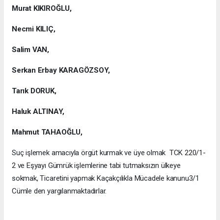
Murat KIKIROĞLU,
Necmi KILIÇ,
Salim VAN,
Serkan Erbay KARAGÖZSOY,
Tarık DORUK,
Haluk ALTINAY,
Mahmut TAHAOĞLU,
Suç işlemek amacıyla örgüt kurmak ve üye olmak TCK 220/1-
2 ve Eşyayı Gümrük işlemlerine tabi tutmaksızın ülkeye
sokmak, Ticaretini yapmak Kaçakçılıkla Mücadele kanunu3/1
Cümle den yargılanmaktadırlar.