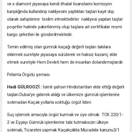
ve x diamont piyasaya kendi ithalat lisanslarını komisyon
karşılığında kullandırıp nakliyesini yaptıkları taşları kayıt dışı
olarak sahiplerine teslim etmektedirler nakliyesi yapılan taşlar
poşetler halinde paketlenmiş olup taşlara ait sertifikalar resmi
kargo şirketleri ile gönderilmektedir.
Temin edilmiş olan gümrük kaçağı değerli taşları takılara
eklemek suretiyle piyasaya sürülerek ve haksız kazanç elde
etmek suretiyle Hem Devleti hem de insanları dolandırmışlardır.
Pırlanta Örgütü şeması
Hadi GÜLROOZİ :
İsimli şahsın Hindistan'dan elde ettiği değerli
taşları Dubai'ye giderek aldığı ve ülkemize gümrük işlemlerine
sokmadan Kaçak yollarla soktuğu örgüt lideri.
Suç işlemek amacıyla örgüt kurmak ve üye olmak TCK 220/1-
2 ve Eşyayı Gümrük işlemlerine tabi tutmaksızın ülkeye
sokmak, Ticaretini yapmak Kaçakçılıkla Mücadele kanunu3/1