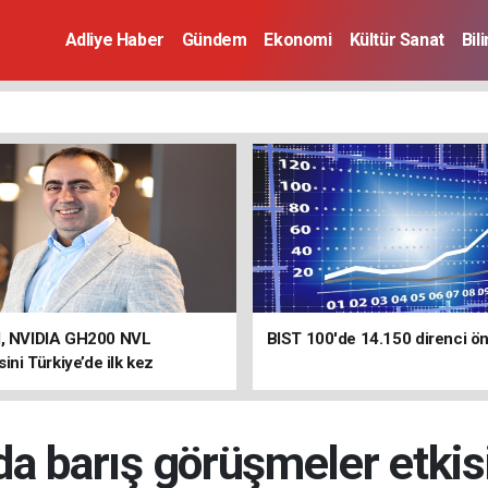
Adliye Haber
Gündem
Ekonomi
Kültür Sanat
Bil
d, NVIDIA GH200 NVL
BIST 100'de 14.150 direnci ön
sini Türkiye’de ilk kez
ın kullanımına açtı
nda barış görüşmeler etkis