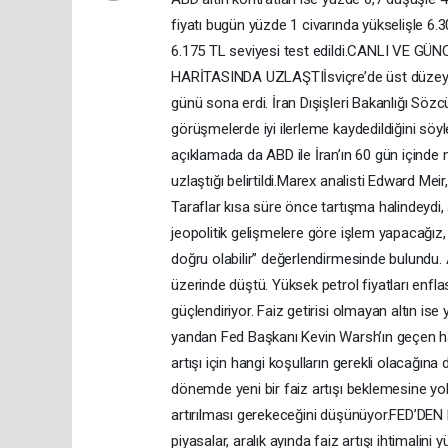
fiyatı bugün yüzde 1 civarında yükselişle 6.
6.175 TL seviyesi test edildi.CANLI VE 
HARİTASINDA UZLAŞTIİsviçre’de üst düzey ABD
günü sona erdi. İran Dışişleri Bakanlığı Söz
görüşmelerde iyi ilerleme kaydedildiğini söy
açıklamada da ABD ile İran’ın 60 gün içinde 
uzlaştığı belirtildi.Marex analisti Edward Mei
Taraflar kısa süre önce tartışma halindeydi, 
jeopolitik gelişmelere göre işlem yapacağız
doğru olabilir” değerlendirmesinde bulundu. 
üzerinde düştü. Yüksek petrol fiyatları enflas
güçlendiriyor. Faiz getirisi olmayan altın i
yandan Fed Başkanı Kevin Warsh’ın geçen ha
artışı için hangi koşulların gerekli olacağın
dönemde yeni bir faiz artışı beklemesine yol a
artırılması gerekeceğini düşünüyor.FED’DE
piyasalar, aralık ayında faiz artışı ihtimalin