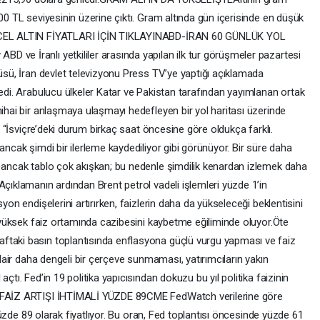
300 TL seviyesinin üzerine çıktı. Gram altında gün içerisinde en düşük
GÜNCEL ALTIN FİYATLARI İÇİN TIKLAYINABD-İRAN 60 GÜNLÜK YOL
 ve İranlı yetkililer arasında yapılan ilk tur görüşmeler pazartesi
cüsü, İran devlet televizyonu Press TV’ye yaptığı açıklamada
ledi. Arabulucu ülkeler Katar ve Pakistan tarafından yayımlanan ortak
nihai bir anlaşmaya ulaşmayı hedefleyen bir yol haritası üzerinde
r, “İsviçre’deki durum birkaç saat öncesine göre oldukça farklı.
ancak şimdi bir ilerleme kaydediliyor gibi görünüyor. Bir süre daha
, ancak tablo çok akışkan; bu nedenle şimdilik kenardan izlemek daha
Açıklamanın ardından Brent petrol vadeli işlemleri yüzde 1’in
yon endişelerini artırırken, faizlerin daha da yükseleceği beklentisini
se yüksek faiz ortamında cazibesini kaybetme eğiliminde oluyor.Öte
ftaki basın toplantısında enflasyona güçlü vurgu yapması ve faiz
a dair daha dengeli bir çerçeve sunmaması, yatırımcıların yakın
çtı. Fed’in 19 politika yapıcısından dokuzu bu yıl politika faizinin
N FAİZ ARTIŞI İHTİMALİ YÜZDE 89CME FedWatch verilerine göre
i yüzde 89 olarak fiyatlıyor. Bu oran, Fed toplantısı öncesinde yüzde 61