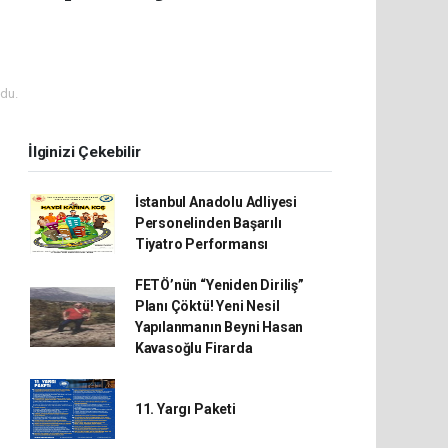
du.
İlginizi Çekebilir
İstanbul Anadolu Adliyesi
Personelinden Başarılı
Tiyatro Performansı
FETÖ’nün “Yeniden Diriliş”
Planı Çöktü! Yeni Nesil
Yapılanmanın Beyni Hasan
Kavasoğlu Firarda
11. Yargı Paketi