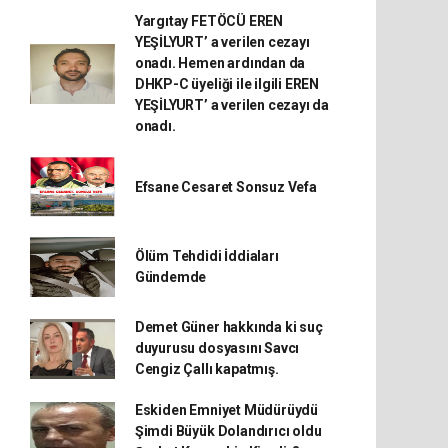
Yargıtay FETÖCÜ EREN
YEŞİLYURT’ a verilen cezayı
onadı. Hemen ardından da
DHKP-C üyeliği ile ilgili EREN
YEŞİLYURT’ a verilen cezayı da
onadı.
Efsane Cesaret Sonsuz Vefa
Ölüm Tehdidi İddiaları
Gündemde
Demet Güner hakkında ki suç
duyurusu dosyasını Savcı
Cengiz Çallı kapatmış.
Eskiden Emniyet Müdürüydü
Şimdi Büyük Dolandırıcı oldu