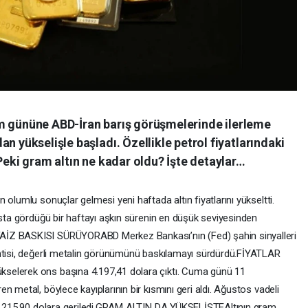
şlem gününe ABD-İran barış görüşmelerinde ilerleme
n yükselişle başladı. Özellikle petrol fiyatlarındaki
 Peki gram altın ne kadar oldu? İşte detaylar…
olumlu sonuçlar gelmesi yeni haftada altın fiyatlarını yükseltti.
nsta gördüğü bir haftayı aşkın sürenin en düşük seviyesinden
AİZ BASKISI SÜRÜYORABD Merkez Bankası’nın (Fed) şahin sinyalleri
entisi, değerli metalin görünümünü baskılamayı sürdürdü.FİYATLAR
selerek ons başına 4.197,41 dolara çıktı. Cuma günü 11
 metal, böylece kayıplarının bir kısmını geri aldı. Ağustos vadeli
e 4.215,90 dolara geriledi.GRAM ALTIN DA YÜKSELİŞTEAltının gram