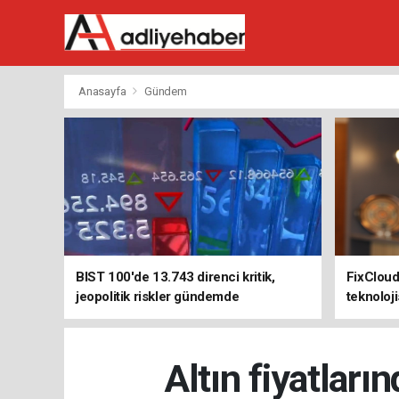
Anasayfa
Gündem
BIST 100'de 13.743 direnci kritik,
FixClou
jeopolitik riskler gündemde
teknoloji
kurumlar
Altın fiyatları