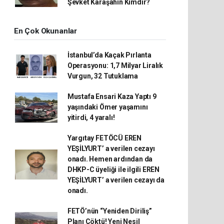
Şevket Karaşahin Kimdir?
En Çok Okunanlar
İstanbul’da Kaçak Pırlanta
Operasyonu: 1,7 Milyar Liralık
Vurgun, 32 Tutuklama
Mustafa Ensari Kaza Yaptı 9
yaşındaki Ömer yaşamını
yitirdi, 4 yaralı!
Yargıtay FETÖCÜ EREN
YEŞİLYURT’ a verilen cezayı
onadı. Hemen ardından da
DHKP-C üyeliği ile ilgili EREN
YEŞİLYURT’ a verilen cezayı da
onadı.
FETÖ’nün “Yeniden Diriliş”
Planı Çöktü! Yeni Nesil