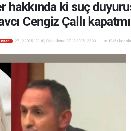
 hakkında ki suç duyuru
avcı Cengiz Çallı kapatmı
27.12.2025 - 22:18, Güncelleme: 27.12.2025 - 22:33
1946+ kez ok
 Haber