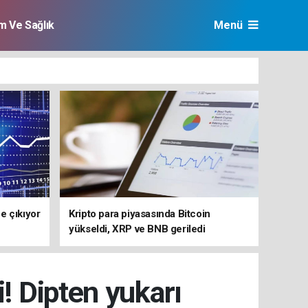
im Ve Sağlık
Menü
e çıkıyor
Kripto para piyasasında Bitcoin
yükseldi, XRP ve BNB geriledi
i! Dipten yukarı