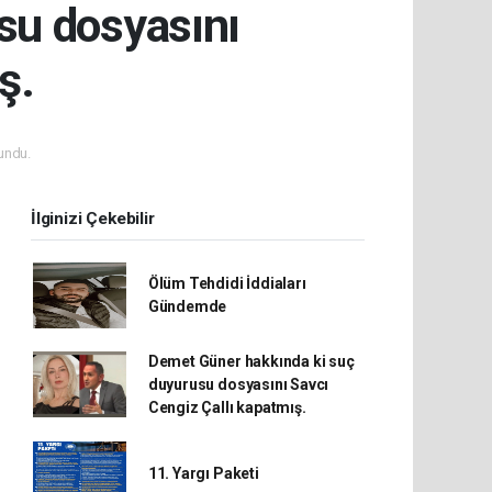
su dosyasını
ş.
undu.
İlginizi Çekebilir
Ölüm Tehdidi İddiaları
Gündemde
Demet Güner hakkında ki suç
duyurusu dosyasını Savcı
Cengiz Çallı kapatmış.
11. Yargı Paketi