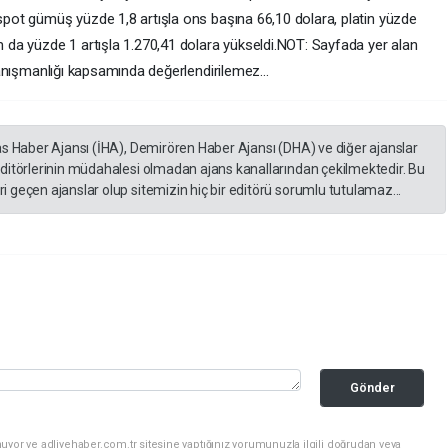
 spot gümüş yüzde 1,8 artışla ons başına 66,10 dolara, platin yüzde
um da yüzde 1 artışla 1.270,41 dolara yükseldi.NOT: Sayfada yer alan
 danışmanlığı kapsamında değerlendirilemez...
as Haber Ajansı (İHA), Demirören Haber Ajansı (DHA) ve diğer ajanslar
editörlerinin müdahalesi olmadan ajans kanallarından çekilmektedir. Bu
 geçen ajanslar olup sitemizin hiç bir editörü sorumlu tutulamaz...
Gönder
uyor ve adliyehaber.com.tr sitesine yaptığınız yorumunuzla ilgili doğrudan veya