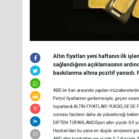
Altın fiyatları yeni haftanın ilk i
sağlandığının açıklamasının ardında
baskılanma altına pozitif yansıdı.
ABD ile İran arasında yapılan müzakerelerden 
Petrol fiyatlarının gerilemesiyle, geçen sea
toparlandı.ALTIN FİYATLARI YÜKSELSE DE F
sonrası faizlerin daha da yükseleceği bekl
DİPTEN TOPARLANDISpot altın yüzde 0,9 yük
Haziran’dan bu yana en düşük seviyesini gören
ABD altın kontratları ise yüzde 0,7 düşüşl