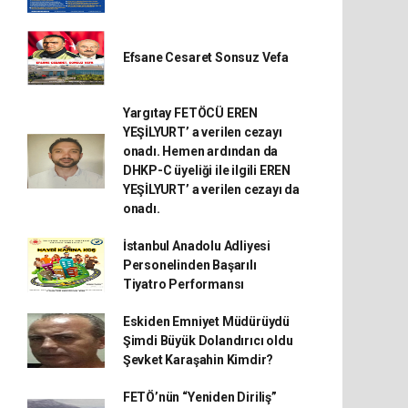
Efsane Cesaret Sonsuz Vefa
Yargıtay FETÖCÜ EREN
YEŞİLYURT’ a verilen cezayı
onadı. Hemen ardından da
DHKP-C üyeliği ile ilgili EREN
YEŞİLYURT’ a verilen cezayı da
onadı.
İstanbul Anadolu Adliyesi
Personelinden Başarılı
Tiyatro Performansı
Eskiden Emniyet Müdürüydü
Şimdi Büyük Dolandırıcı oldu
Şevket Karaşahin Kimdir?
FETÖ’nün “Yeniden Diriliş”