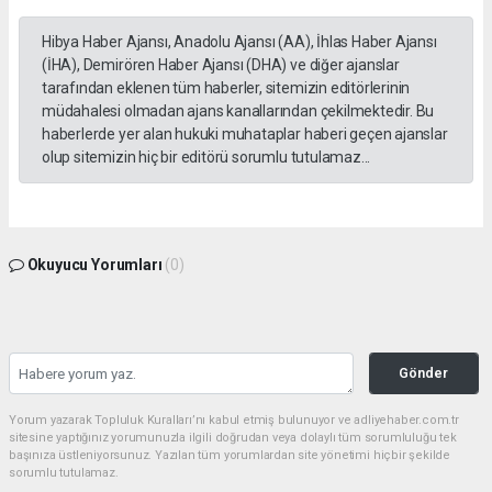
Hibya Haber Ajansı, Anadolu Ajansı (AA), İhlas Haber Ajansı
(İHA), Demirören Haber Ajansı (DHA) ve diğer ajanslar
tarafından eklenen tüm haberler, sitemizin editörlerinin
müdahalesi olmadan ajans kanallarından çekilmektedir. Bu
haberlerde yer alan hukuki muhataplar haberi geçen ajanslar
olup sitemizin hiç bir editörü sorumlu tutulamaz...
Okuyucu Yorumları
(0)
Gönder
Yorum yazarak Topluluk Kuralları’nı kabul etmiş bulunuyor ve adliyehaber.com.tr
sitesine yaptığınız yorumunuzla ilgili doğrudan veya dolaylı tüm sorumluluğu tek
başınıza üstleniyorsunuz. Yazılan tüm yorumlardan site yönetimi hiçbir şekilde
sorumlu tutulamaz.