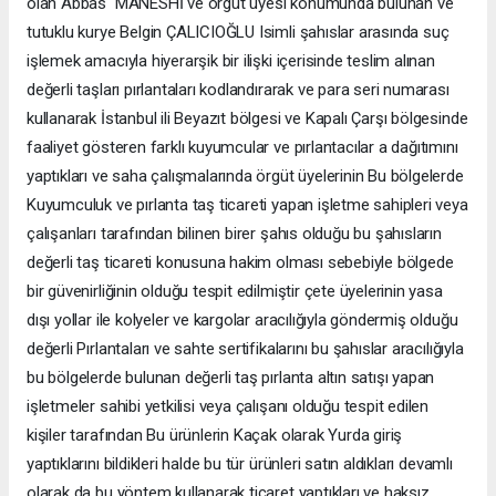
olan Abbas MANESHİ ve örgüt üyesi konumunda bulunan ve
tutuklu kurye Belgin ÇALICIOĞLU Isimli şahıslar arasında suç
işlemek amacıyla hiyerarşik bir ilişki içerisinde teslim alınan
değerli taşları pırlantaları kodlandırarak ve para seri numarası
kullanarak İstanbul ili Beyazıt bölgesi ve Kapalı Çarşı bölgesinde
faaliyet gösteren farklı kuyumcular ve pırlantacılar a dağıtımını
yaptıkları ve saha çalışmalarında örgüt üyelerinin Bu bölgelerde
Kuyumculuk ve pırlanta taş ticareti yapan işletme sahipleri veya
çalışanları tarafından bilinen birer şahıs olduğu bu şahısların
değerli taş ticareti konusuna hakim olması sebebiyle bölgede
bir güvenirliğinin olduğu tespit edilmiştir çete üyelerinin yasa
dışı yollar ile kolyeler ve kargolar aracılığıyla göndermiş olduğu
değerli Pırlantaları ve sahte sertifikalarını bu şahıslar aracılığıyla
bu bölgelerde bulunan değerli taş pırlanta altın satışı yapan
işletmeler sahibi yetkilisi veya çalışanı olduğu tespit edilen
kişiler tarafından Bu ürünlerin Kaçak olarak Yurda giriş
yaptıklarını bildikleri halde bu tür ürünleri satın aldıkları devamlı
olarak da bu yöntem kullanarak ticaret yaptıkları ve haksız