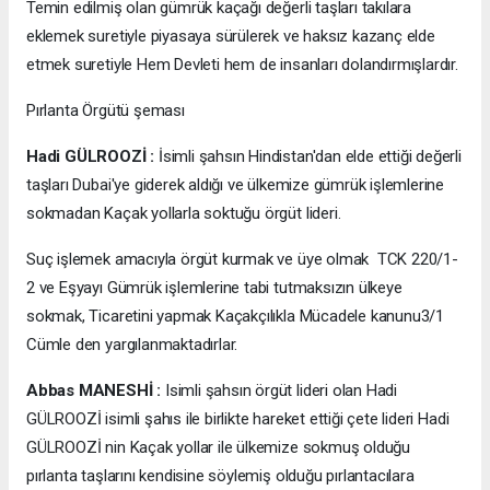
Temin edilmiş olan gümrük kaçağı değerli taşları takılara
eklemek suretiyle piyasaya sürülerek ve haksız kazanç elde
etmek suretiyle Hem Devleti hem de insanları dolandırmışlardır.
Pırlanta Örgütü şeması
Hadi GÜLROOZİ :
İsimli şahsın Hindistan'dan elde ettiği değerli
taşları Dubai'ye giderek aldığı ve ülkemize gümrük işlemlerine
sokmadan Kaçak yollarla soktuğu örgüt lideri.
Suç işlemek amacıyla örgüt kurmak ve üye olmak TCK 220/1-
2 ve Eşyayı Gümrük işlemlerine tabi tutmaksızın ülkeye
sokmak, Ticaretini yapmak Kaçakçılıkla Mücadele kanunu3/1
Cümle den yargılanmaktadırlar.
Abbas MANESHİ :
Isimli şahsın örgüt lideri olan Hadi
GÜLROOZİ isimli şahıs ile birlikte hareket ettiği çete lideri Hadi
GÜLROOZİ nin Kaçak yollar ile ülkemize sokmuş olduğu
pırlanta taşlarını kendisine söylemiş olduğu pırlantacılara