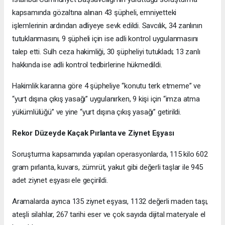
kapsamında gözaltına alınan 43 şüpheli, emniyetteki
işlemlerinin ardından adliyeye sevk edildi. Savcılık, 34 zanlının
tutuklanmasını, 9 şüpheli için ise adli kontrol uygulanmasını
talep etti. Sulh ceza hakimliği, 30 şüpheliyi tutukladı; 13 zanlı
hakkında ise adli kontrol tedbirlerine hükmedildi.
Hakimlik kararına göre 4 şüpheliye “konutu terk etmeme” ve
“yurt dışına çıkış yasağı” uygulanırken, 9 kişi için “imza atma
yükümlülüğü” ve yine “yurt dışına çıkış yasağı” getirildi.
Rekor Düzeyde Kaçak Pırlanta ve Ziynet Eşyası
Soruşturma kapsamında yapılan operasyonlarda, 115 kilo 602
gram pırlanta, kuvars, zümrüt, yakut gibi değerli taşlar ile 945
adet ziynet eşyası ele geçirildi.
Aramalarda ayrıca 135 ziynet eşyası, 1132 değerli maden taşı,
ateşli silahlar, 267 tarihi eser ve çok sayıda dijital materyale el