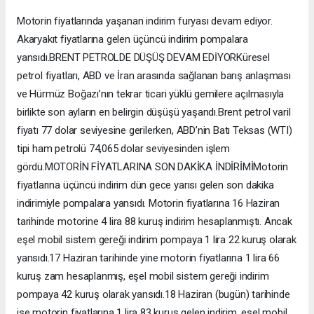
Motorin fiyatlarında yaşanan indirim furyası devam ediyor.
Akaryakıt fiyatlarına gelen üçüncü indirim pompalara
yansıdı.BRENT PETROLDE DÜŞÜŞ DEVAM EDİYORKüresel
petrol fiyatları, ABD ve İran arasında sağlanan barış anlaşması
ve Hürmüz Boğazı’nın tekrar ticari yüklü gemilere açılmasıyla
birlikte son ayların en belirgin düşüşü yaşandı.Brent petrol varil
fiyatı 77 dolar seviyesine gerilerken, ABD’nin Batı Teksas (WTI)
tipi ham petrolü 74,065 dolar seviyesinden işlem
gördü.MOTORİN FİYATLARINA SON DAKİKA İNDİRİMİMotorin
fiyatlarına üçüncü indirim dün gece yarısı gelen son dakika
indirimiyle pompalara yansıdı. Motorin fiyatlarına 16 Haziran
tarihinde motorine 4 lira 88 kuruş indirim hesaplanmıştı. Ancak
eşel mobil sistem gereği indirim pompaya 1 lira 22 kuruş olarak
yansıdı.17 Haziran tarihinde yine motorin fiyatlarına 1 lira 66
kuruş zam hesaplanmış, eşel mobil sistem gereği indirim
pompaya 42 kuruş olarak yansıdı.18 Haziran (bugün) tarihinde
ise motorin fiyatlarına 1 lira 83 kuruş gelen indirim, eşel mobil