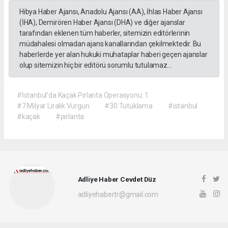
Hibya Haber Ajansı, Anadolu Ajansı (AA), İhlas Haber Ajansı
(İHA), Demirören Haber Ajansı (DHA) ve diğer ajanslar
tarafından eklenen tüm haberler, sitemizin editörlerinin
müdahalesi olmadan ajans kanallarından çekilmektedir. Bu
haberlerde yer alan hukuki muhataplar haberi geçen ajanslar
olup sitemizin hiç bir editörü sorumlu tutulamaz...
#İstanbul’da Kaçak Pırlanta Operasyonu: 1
#7 Milyar Liralık Vurgun
#30 Tutuklama
#istanbul
#kaçak
#pırlanta
Adliye Haber Cevdet Düz
adliyehabertr@gmail.com