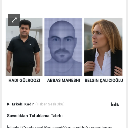
Erkek
|
Kadın
(Haberi Sesli Oku)
Savcılıktan Tutuklama Talebi
İstanbul Cumhuriyet Başsavcılığı’nın yürüttüğü soruşturma