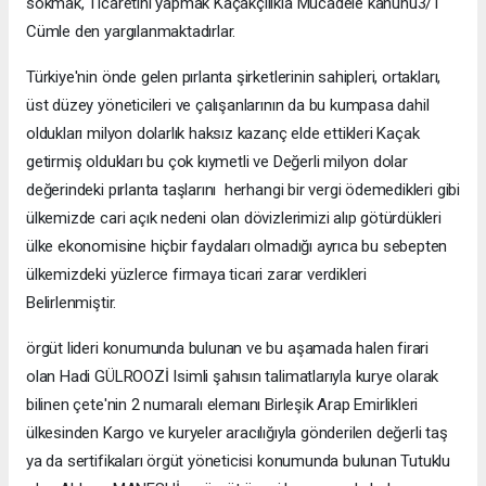
sokmak, Ticaretini yapmak Kaçakçılıkla Mücadele kanunu3/1
Cümle den yargılanmaktadırlar.
Türkiye'nin önde gelen pırlanta şirketlerinin sahipleri, ortakları,
üst düzey yöneticileri ve çalışanlarının da bu kumpasa dahil
oldukları milyon dolarlık haksız kazanç elde ettikleri Kaçak
getirmiş oldukları bu çok kıymetli ve Değerli milyon dolar
değerindeki pırlanta taşlarını herhangi bir vergi ödemedikleri gibi
ülkemizde cari açık nedeni olan dövizlerimizi alıp götürdükleri
ülke ekonomisine hiçbir faydaları olmadığı ayrıca bu sebepten
ülkemizdeki yüzlerce firmaya ticari zarar verdikleri
Belirlenmiştir.
örgüt lideri konumunda bulunan ve bu aşamada halen firari
olan Hadi GÜLROOZİ Isimli şahısın talimatlarıyla kurye olarak
bilinen çete'nin 2 numaralı elemanı Birleşik Arap Emirlikleri
ülkesinden Kargo ve kuryeler aracılığıyla gönderilen değerli taş
ya da sertifikaları örgüt yöneticisi konumunda bulunan Tutuklu