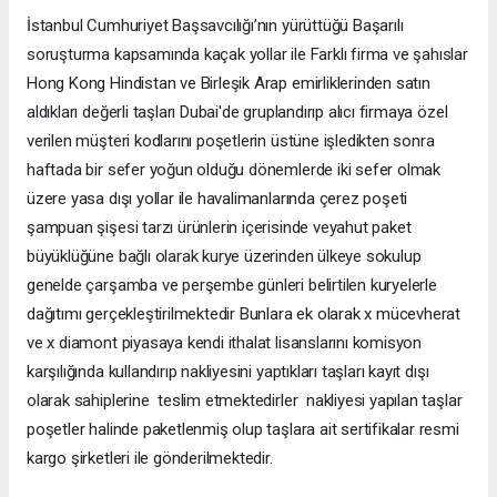
İstanbul Cumhuriyet Başsavcılığı’nın yürüttüğü Başarılı
soruşturma kapsamında kaçak yollar ile Farklı firma ve şahıslar
Hong Kong Hindistan ve Birleşik Arap emirliklerinden satın
aldıkları değerli taşları Dubai'de gruplandırıp alıcı firmaya özel
verilen müşteri kodlarını poşetlerin üstüne işledikten sonra
haftada bir sefer yoğun olduğu dönemlerde iki sefer olmak
üzere yasa dışı yollar ile havalimanlarında çerez poşeti
şampuan şişesi tarzı ürünlerin içerisinde veyahut paket
büyüklüğüne bağlı olarak kurye üzerinden ülkeye sokulup
genelde çarşamba ve perşembe günleri belirtilen kuryelerle
dağıtımı gerçekleştirilmektedir Bunlara ek olarak x mücevherat
ve x diamont piyasaya kendi ithalat lisanslarını komisyon
karşılığında kullandırıp nakliyesini yaptıkları taşları kayıt dışı
olarak sahiplerine teslim etmektedirler nakliyesi yapılan taşlar
poşetler halinde paketlenmiş olup taşlara ait sertifikalar resmi
kargo şirketleri ile gönderilmektedir.