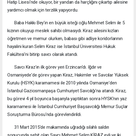
Hatip Lisesi'nde okuyor, bir yandan da harçlığını çıkartıp ailesine
yardımcı olmak için terzilik yapıyordu.
Baba Hakkı Bey'in en büyük isteği oğlu Mehmet Selim ile 5
kızının okuyup meslek sahibi olmasıydı. Kiraz ailesini kızları
öğretmen ve memur olurken, babası gibi adliye koridorlarının
hayalini kuran Selim Kiraz ise İstanbul Üniversitesi Hukuk
Fakültesi'ni bitirip savcı olarak atandı.
Savcı Kiraz'ın ilk görev yeri Erzincan'dı. Iğdır ve
Osmaniyede'de görev yapan Kiraz, Hakimler ve Savcılar Yüksek
Kurulu (HSYK) kararnamesi ile 2010 yılında Osmaniye'den
İstanbul Gaziosmanpaşa Cumhuriyet Savcılığı'na atandı. Kiraz,
bu görevi 4 yıl boyunca başarıyla yaptıktan sonra HYSK'nın yaz
kararnamesi ile İstanbul Cumhuriyet Başsavcılığı Memur Suçlar
Soruşturma Bürosu'nda görevlendirildi.
31 Mart 2015'de makamında uğradığı silahlı saldırı
sonucunda şehit olan Savcı Mehmet Selim KİRAZ evli ve iki