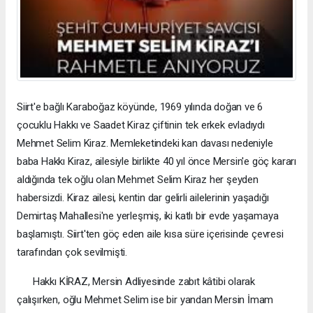
Siirt'e bağlı Karaboğaz köyünde, 1969 yılında doğan ve 6
çocuklu Hakkı ve Saadet Kiraz çiftinin tek erkek evladıydı
Mehmet Selim Kiraz. Memleketindeki kan davası nedeniyle
baba Hakkı Kiraz, ailesiyle birlikte 40 yıl önce Mersin'e göç kararı
aldığında tek oğlu olan Mehmet Selim Kiraz her şeyden
habersizdi. Kiraz ailesi, kentin dar gelirli ailelerinin yaşadığı
Demirtaş Mahallesi'ne yerleşmiş, iki katlı bir evde yaşamaya
başlamıştı. Siirt'ten göç eden aile kısa süre içerisinde çevresi
tarafından çok sevilmişti.
Hakkı KİRAZ, Mersin Adliyesinde zabıt kâtibi olarak
çalışırken, oğlu Mehmet Selim ise bir yandan Mersin İmam